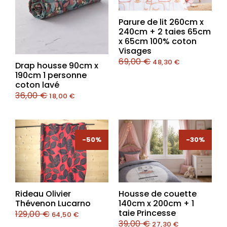
Parure de lit 260cm x
240cm + 2 taies 65cm
x 65cm 100% coton
Visages
69,00
€
48,30
€
Drap housse 90cm x
190cm 1 personne
coton lavé
36,00
€
18,00
€
-50%
-50%
-30%
-30%
Rideau Olivier
Housse de couette
Thévenon Lucarno
140cm x 200cm + 1
taie Princesse
129,00
€
64,50
€
39,00
€
27,30
€