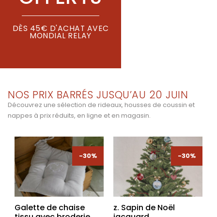
DÈS 45€ D'ACHAT AVEC
MONDIAL RELAY
NOS PRIX BARRÉS JUSQU’AU 20 JUIN
Découvrez une sélection de rideaux, housses de coussin et
nappes à prix réduits, en ligne et en magasin.
-30%
-30%
-30%
-30%
Galette de chaise
z. Sapin de Noël
tissu avec broderie
jacquard