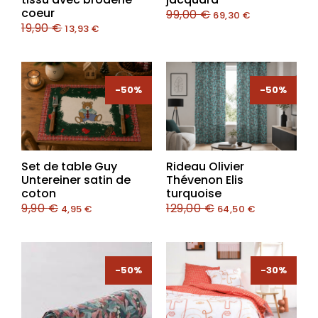
coeur
99,00
€
69,30
€
19,90
€
13,93
€
-50%
-50%
-50%
-50%
Set de table Guy
Rideau Olivier
Untereiner satin de
Thévenon Elis
coton
turquoise
9,90
€
129,00
€
4,95
€
64,50
€
-50%
-30%
-30%