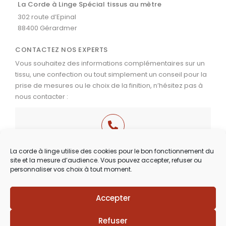
La Corde à Linge Spécial tissus au mètre
302 route d’Epinal
88400 Gérardmer
CONTACTEZ NOS EXPERTS
Vous souhaitez des informations complémentaires sur un
tissu, une confection ou tout simplement un conseil pour la
prise de mesures ou le choix de la finition, n’hésitez pas à
nous contacter :
03 29 60 49 17
La corde à linge utilise des cookies pour le bon fonctionnement du
site et la mesure d’audience. Vous pouvez accepter, refuser ou
Du Mardi au Samedi
personnaliser vos choix à tout moment.
de 9h30 à 12h00 & de 14h00 à 18h30
Accepter
Lézards
Création
Site réalisé par
Refuser