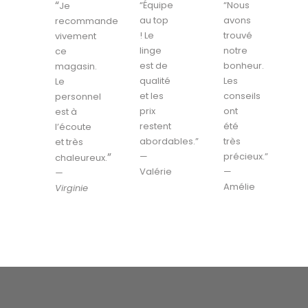
“
“Équipe
“Nous
Je
au top
avons
recommande
! Le
trouvé
vivement
linge
notre
ce
est de
bonheur.
magasin.
qualité
Les
Le
et les
conseils
personnel
prix
ont
est à
restent
été
l’écoute
abordables.”
très
et très
”
—
précieux.”
chaleureux.
Valérie
—
—
Amélie
Virginie