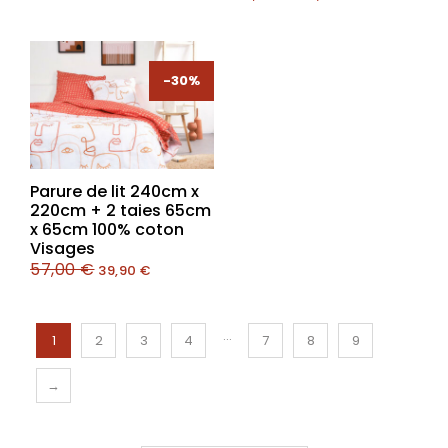
-30%
-30%
Parure de lit 240cm x
220cm + 2 taies 65cm
x 65cm 100% coton
Visages
57,00
€
39,90
€
…
1
2
3
4
7
8
9
→