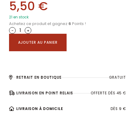
5,50
€
21 en stock
Achetez ce produit et gagnez
6
Points !
-
+
AJOUTER AU PANIER
RETRAIT EN BOUTIQUE
GRATUIT
LIVRAISON EN POINT RELAIS
OFFERTE DÈS 45 €
LIVRAISON À DOMICILE
DÈS 9 €