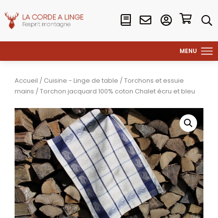
Accueil
/
Cuisine - Linge de table
/
Torchons et essuie
mains
/ Torchon jacquard 100% coton Chalet écru et bleu