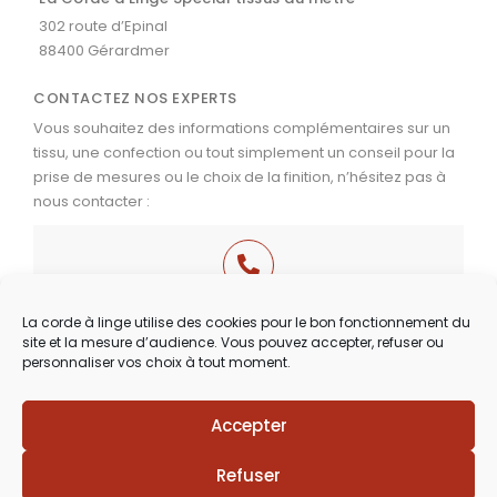
302 route d’Epinal
88400 Gérardmer
CONTACTEZ NOS EXPERTS
Vous souhaitez des informations complémentaires sur un
tissu, une confection ou tout simplement un conseil pour la
prise de mesures ou le choix de la finition, n’hésitez pas à
nous contacter :
03 29 60 49 17
La corde à linge utilise des cookies pour le bon fonctionnement du
site et la mesure d’audience. Vous pouvez accepter, refuser ou
Du Mardi au Samedi
personnaliser vos choix à tout moment.
de 9h30 à 12h00 & de 14h00 à 18h30
Accepter
Lézards
Création
Site réalisé par
Refuser