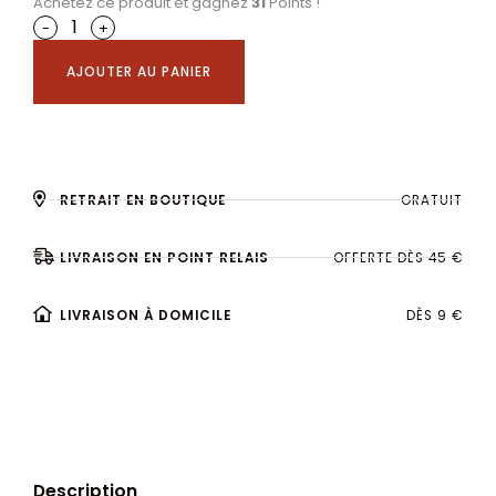
Achetez ce produit et gagnez
31
Points !
-
+
AJOUTER AU PANIER
RETRAIT EN BOUTIQUE
GRATUIT
LIVRAISON EN POINT RELAIS
OFFERTE DÈS 45 €
LIVRAISON À DOMICILE
DÈS 9 €
Description