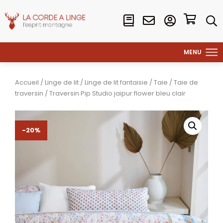
Accueil
/
Linge de lit
/
Linge de lit fantaisie
/
Taie
/
Taie de
traversin
/ Traversin Pip Studio jaipur flower bleu clair
-20%
-20%