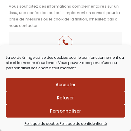
Vous souhaitez des informations complémentaires sur un
tissu, une confection ou tout simplement un conseil pour la
prise de mesures ou le choix de la finition, n’hésitez pas à
nous contacter :
03 29 60 49 17
La corde à linge utilise des cookies pour le bon fonctionnement du
site et la mesure d’audience. Vous pouvez accepter, refuser ou
Du Mardi au Samedi
personnaliser vos choix à tout moment.
de 9h30 à 12h00 & de 14h00 à 18h30
Accepter
Lézards
Création
Site réalisé par
Refuser
Personnaliser
Politique de cookies
Politique de confidentialité