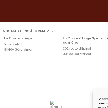
NOS MAGASINS À GERARDMER
La Corde à Linge
La Corde à Linge Spécial t
au mètre
1a bd Kelsch
302 route d’Epinal
88400 Gérardmer
88400 Gérardmer
La cord
mesure
choix 