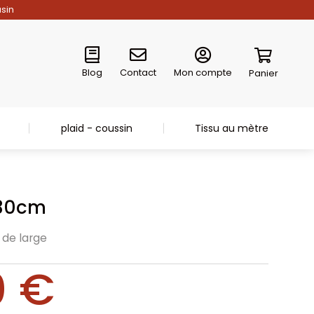
asin
Blog
Contact
Mon compte
Panier
plaid - coussin
Tissu au mètre
 30cm
 de large
0
€