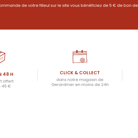
ommande de votre filleul sur le site vous bénéficiez de 5 € de bon de
CLICK & COLLECT
N 48 H
dans notre magasin de
t offert
Gerardmer en moins de 24h
e 45 €