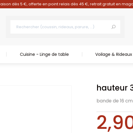
raison dès 5 €, offerte en point relais dès 45 €, retrait gratuit en mag
Cuisine - Linge de table
Voilage & Rideaux
hauteur
bande de 16 cm
2,9