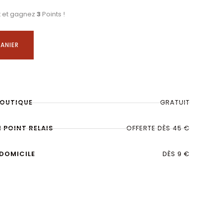
t et gagnez
3
Points !
ANIER
BOUTIQUE
GRATUIT
N POINT RELAIS
OFFERTE DÈS 45 €
 DOMICILE
DÈS 9 €