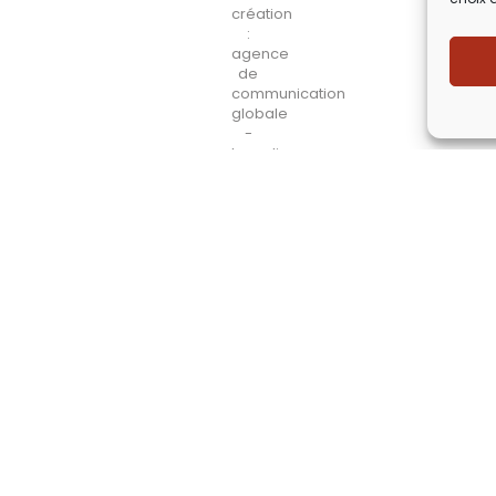
Lézards
Création
Site réalisé par