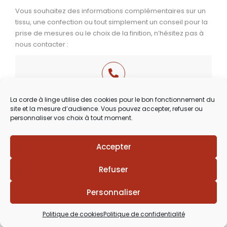
Vous souhaitez des informations complémentaires sur un
tissu, une confection ou tout simplement un conseil pour la
prise de mesures ou le choix de la finition, n’hésitez pas à
nous contacter :
03 29 60 49 17
La corde à linge utilise des cookies pour le bon fonctionnement du
site et la mesure d’audience. Vous pouvez accepter, refuser ou
Du Mardi au Samedi
personnaliser vos choix à tout moment.
de 9h30 à 12h00 & de 14h00 à 18h30
Accepter
Lézards
Création
Site réalisé par
Refuser
Personnaliser
Politique de cookies
Politique de confidentialité