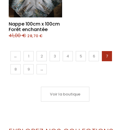
Nappe 100cm x 100cm
Forêt enchantée
41,00
€
28,70
€
←
1
2
3
4
5
6
7
8
9
→
Voir la boutique