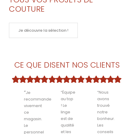
COUTURE
Je découvre la sélection !
CE QUE DISENT NOS CLIENTS
“
“Équipe
“Nous
Je
au top
avons
recommande
! Le
trouvé
vivement
linge
notre
ce
est de
bonheur.
magasin.
qualité
Les
Le
et les
conseils
personnel