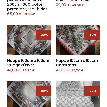
200cm 100% coton
99,00
€
49,50
€
percale Sylvie Thiriez
65,00
€
19,95
€
-30%
-30%
-30%
-30%
Nappe 100cm x 100cm
Nappe 100cm x 100cm
Village d'hiver
Christmas
41,00
€
41,00
€
28,70
€
28,70
€
-30%
-30%
-30%
-30%