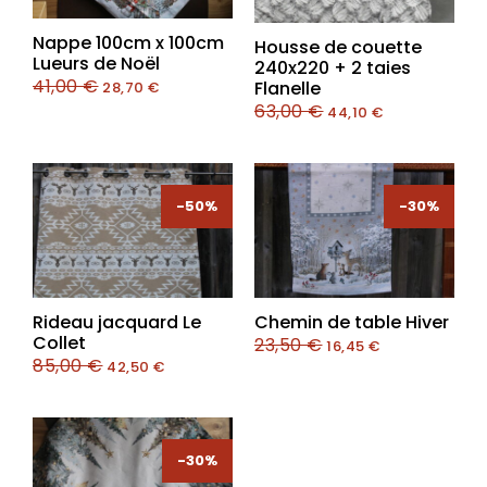
Nappe 100cm x 100cm
Housse de couette
Lueurs de Noël
240x220 + 2 taies
41,00
€
Flanelle
28,70
€
63,00
€
44,10
€
-50%
-50%
-30%
Rideau jacquard Le
Chemin de table Hiver
Collet
23,50
€
16,45
€
85,00
€
42,50
€
-30%
-30%