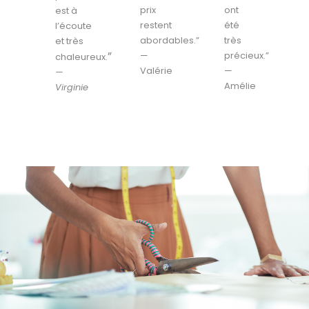
prix
ont
est à
restent
été
l’écoute
abordables.”
très
et très
”
—
précieux.”
chaleureux.
Valérie
—
—
Amélie
Virginie