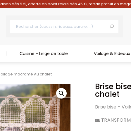
raison dès 5 €, offerte en point relais dès 45 €, retrait gratuit en mag
Cuisine - Linge de table
Voilage & Rideaux
 Voilage macramé Au chalet
Brise bi
chalet
Brise bise – Vo
🏡 TRANSFORM