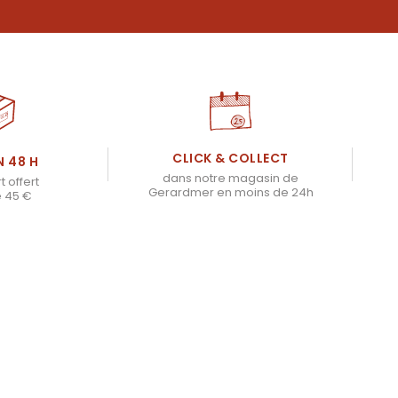
CLICK & COLLECT
N 48 H
dans notre magasin de
t offert
Gerardmer en moins de 24h
e 45 €