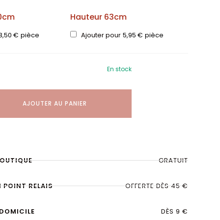
50cm
Hauteur 63cm
3,50
€
pièce
Ajouter pour
5,95
€
pièce
En stock
AJOUTER AU PANIER
BOUTIQUE
GRATUIT
N POINT RELAIS
OFFERTE DÈS 45 €
 DOMICILE
DÈS 9 €