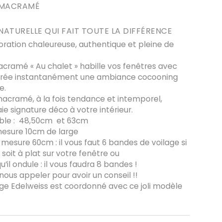
E MACRAMÉ
NATURELLE QUI FAIT TOUTE LA DIFFÉRENCE
oration chaleureuse, authentique et pleine de
acramé « Au chalet »
habille vos fenêtres avec
 crée instantanément une ambiance
cocooning
e
.
acramé, à la fois tendance et intemporel,
e signature déco à votre intérieur.
ible : 48,50cm et 63cm
esure 10cm de large
 mesure 60cm : il vous faut 6 bandes de voilage si
l soit à plat sur votre fenêtre ou
u’il ondule : il vous faudra 8 bandes !
nous appeler pour avoir un conseil !!
ge Edelweiss est coordonné avec ce joli modèle