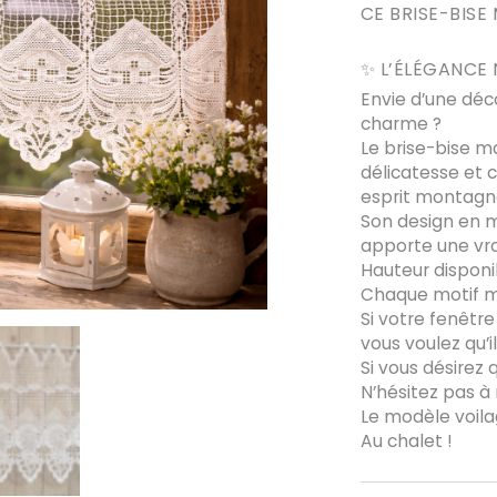
CE BRISE-BIS
✨ L’ÉLÉGANCE 
Envie d’une déc
charme ?
Le
brise-bise m
délicatesse et
esprit montagn
Son design en m
apporte une vrai
Hauteur dispon
Chaque motif m
Si votre fenêtre
vous voulez qu’i
Si vous désirez q
N’hésitez pas à 
Le modèle voila
Au chalet !