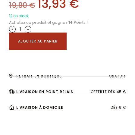
13,93
€
19,90
€
12 en stock
Achetez ce produit et gagnez
14
Points !
-
+
AJOUTER AU PANIER
RETRAIT EN BOUTIQUE
GRATUIT
LIVRAISON EN POINT RELAIS
OFFERTE DÈS 45 €
LIVRAISON À DOMICILE
DÈS 9 €