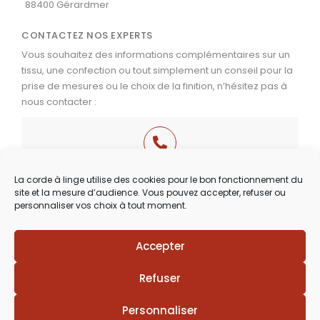
88400 Gérardmer
CONTACTEZ NOS EXPERTS
Vous souhaitez des informations complémentaires sur un
tissu, une confection ou tout simplement un conseil pour la
prise de mesures ou le choix de la finition, n’hésitez pas à
nous contacter :
03 29 60 49 17
La corde à linge utilise des cookies pour le bon fonctionnement du
site et la mesure d’audience. Vous pouvez accepter, refuser ou
Du Mardi au Samedi
personnaliser vos choix à tout moment.
de 9h30 à 12h00 & de 14h00 à 18h30
Accepter
Lézards
Création
Site réalisé par
Refuser
Personnaliser